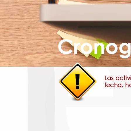
Crono
Las acti
fecha, h