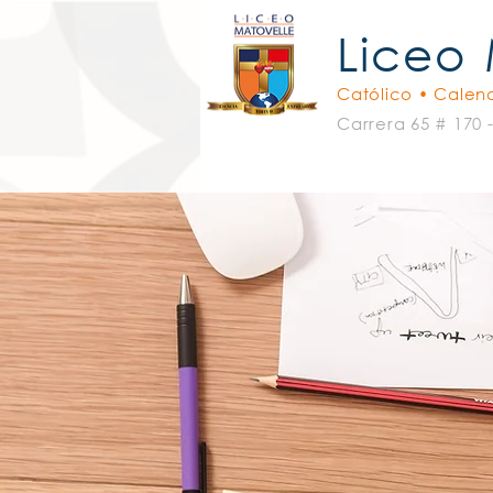
Liceo
Católico • Calend
Carrera 65 # 170 
Padres Oblatos
El Liceo
C