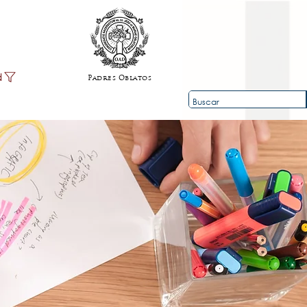
d
Padres Oblatos
ios
Contacto
Info
Team