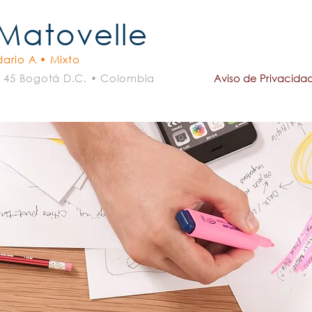
 Matovelle
ario A • Mixto
- 45 Bogotá D.C. • Colombia
Aviso de Privacida
omunicaciones
Admisiones
Servicios Complementar