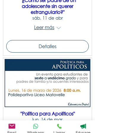
“¿Cómo ser padre de un
adolescente sin querer
estrangularlo?"
sáb, 11 de abr
Leer más
Detalles
"Política para Apolíticos"
lun, 16 de mar
Leer más
Email
Whatsapp
Llamar
Edupage