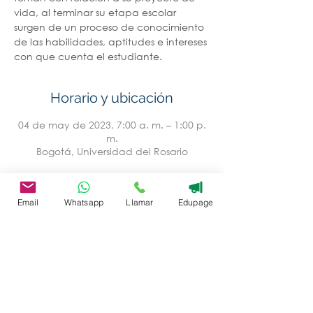
vida, al terminar su etapa escolar
surgen de un proceso de conocimiento
de las habilidades, aptitudes e intereses
con que cuenta el estudiante.
Horario y ubicación
04 de may de 2023, 7:00 a. m. – 1:00 p.
m.
Bogotá, Universidad del Rosario
Acerca del evento
Email
Whatsapp
Llamar
Edupage
El área de Psico-orientación
con el fin 
de contribuir al proceso de orientación 
vocacional, ha determinado la 
pertinencia de asistir a la
 Universidad 
del Rosario, 
con el fin de que los 
estudiantes puedan tener un 
acercamiento a la vida universitaria, 