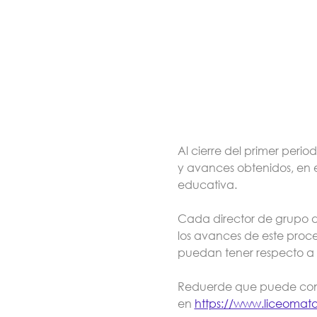
Al cierre del primer peri
y avances obtenidos, en e
educativa.

Cada director de grupo d
los avances de este proce
puedan tener respecto a l
Reduerde que puede cono
en 
https://www.liceomato