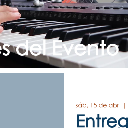
es del Evento
sáb, 15 de abr
  | 
Entre