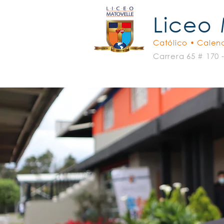
Liceo
Católico • Calend
Carrera 65 # 170 
Padres Oblatos
El Liceo
C