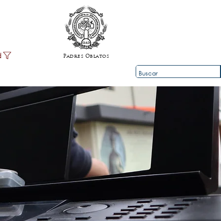
d
Padres Oblatos
ios
Contacto
Info
Team