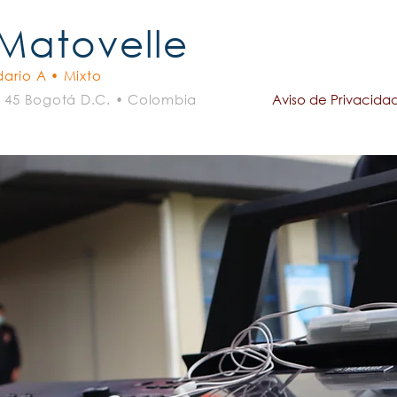
 Matovelle
ario A • Mixto
- 45 Bogotá D.C. • Colombia
Aviso de Privacida
omunicaciones
Admisiones
Servicios Complementar