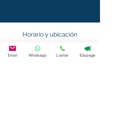
permitan continuar construyendo con
firmeza, nuestro Proyecto de Vida
Personal.
Horario y ubicación
02 de abr de 2025, 7:00 a. m. – 8:45 a.
m.
Email
Whatsapp
Llamar
Edupage
Bogotá, Cra. 65 #170-45, Bogotá,
Colombia
Acerca del evento
https://www.liceomatovelle.com/evalu
aciones