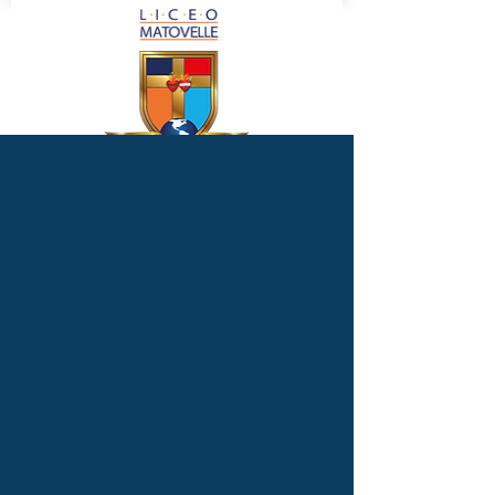
Católico • Calendario A • Mixto
Detalles del
Evento