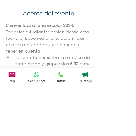
Acerca del evento
Bienvenidos al año escolar 2024.
Todos los estudiantes asisten desde esta 
fecha al Liceo Matovelle, para iniciar 
con las actividades y es importante 
tener en cuenta:
La jornada comienza en el salón de 
cada grado y grupo a las 
6:50 a.m. 
y termina a las
 3:00 p.m.
Todos los estudiantes asisten este 
Email
Whatsapp
Llamar
Edupage
día, en 
uniforme deportivo del 
Liceo Matovelle
 (sudadera).
Trae cuaderno, cartuchera con 
esferos o lapices y lonchera.
Desde este día, se comineza 
también a prestar los servicio de 
restaurante y tienda escolar
, así 
como el 
transporte escolar.