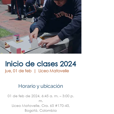
Inicio de clases 2024
jue, 01 de feb
  |  
Liceo Matovelle
Horario y ubicación
01 de feb de 2024, 6:45 a. m. – 3:00 p.
m.
Liceo Matovelle, Cra. 65 #170-45,
Bogotá, Colombia