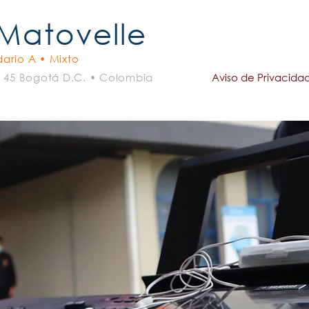
 Matovelle
ario A • Mixto
- 45 Bogotá D.C. • Colombia
Aviso de Privacida
omunicaciones
Admisiones
Servicios Complementar