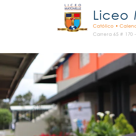
Liceo
Católico • Calend
Carrera 65 # 170 
Padres Oblatos
El Liceo
C