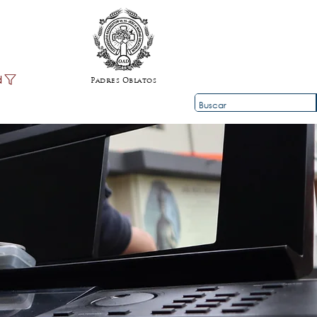
d
Padres Oblatos
ios
Contacto
Info
Team