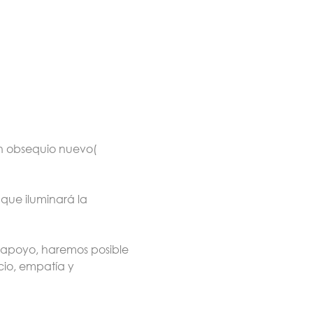
n obsequio nuevo( 
ue iluminará la 
 apoyo, haremos posible 
cio, empatía y 