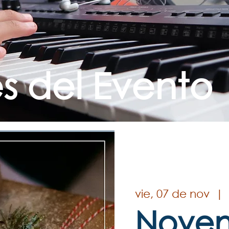
es del Evento
vie, 07 de nov
  | 
Noven