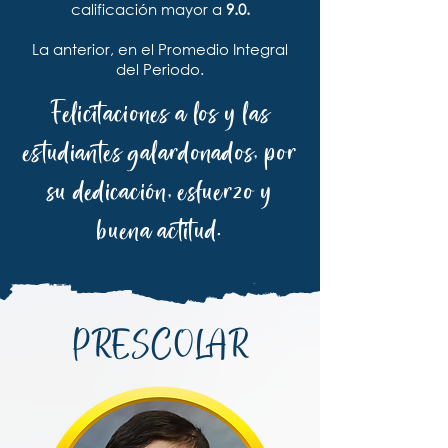
calificación mayor a
9.0.
La anterior, en el Promedio Integral
del Periodo.
Felicitaciones a los y las
estudiantes galardonados, por
su dedicación, esfuerzo y
buena actitud.
PRESCOLAR