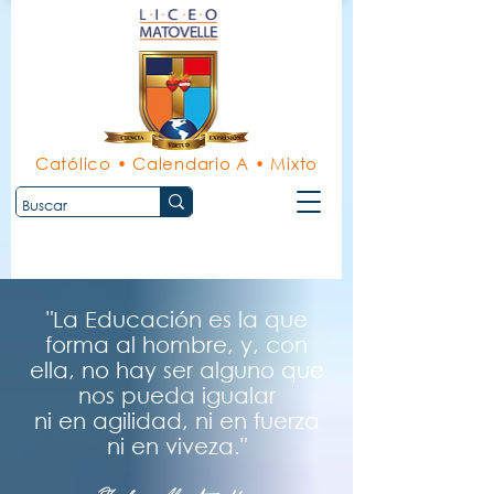
Católico • Calendario A • Mixto
"La Educación es la que
forma al hombre, y, con
ella, no hay ser alguno que
nos pueda igualar
ni en agilidad, ni en fuerza
ni en viveza."